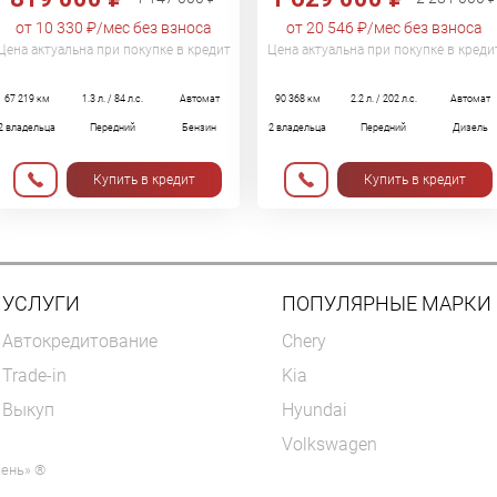
от 10 330 ₽/мес без взноса
от 20 546 ₽/мес без взноса
Цена актуальна при покупке в кредит
Цена актуальна при покупке в креди
67 219 км
1.3 л. / 84 л.с.
Автомат
90 368 км
2.2 л. / 202 л.с.
Автомат
2 владельца
Передний
Бензин
2 владельца
Передний
Дизель
Купить в кредит
Купить в кредит
УСЛУГИ
ПОПУЛЯРНЫЕ МАРКИ
Автокредитование
Chery
Trade-in
Kia
Выкуп
Hyundai
Volkswagen
мень» ®