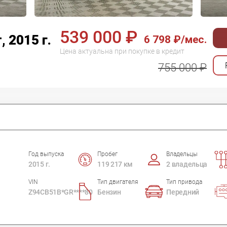
539 000 ₽
, 2015 г.
6 798 ₽/мес.
Цена актуальна при покупке в кредит
755 000 ₽
Год выпуска
Пробег
Владельцы
2015 г.
119 217 км
2 владельца
VIN
Тип двигателя
Тип привода
Z94CB51B*GR****80
Бензин
Передний