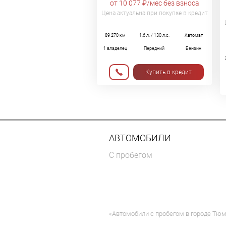
от 10 077 ₽/мес без взноса
Цена актуальна при покупке в кредит
89 270 км
1.6 л. / 130 л.с.
Автомат
1 владелец
Передний
Бензин
Купить в кредит
АВТОМОБИЛИ
C пробегом
«Автомобили с пробегом в городе Тю