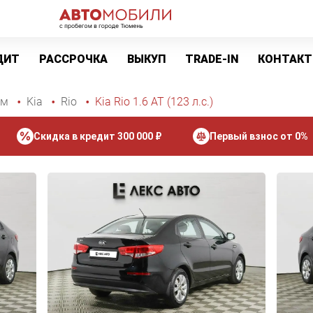
ДИТ
РАССРОЧКА
ВЫКУП
TRADE-IN
КОНТАК
ом
Kia
Rio
Kia Rio 1.6 AT (123 л.с.)
Скидка в кредит 300 000 ₽
Первый взнос от 0%