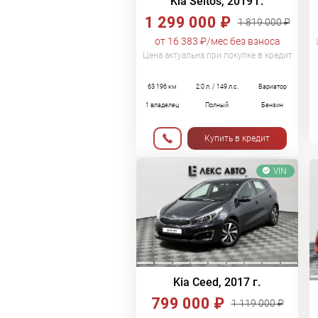
Kia Seltos, 2019 г.
1 299 000 ₽
1 819 000 ₽
от 16 383 ₽/мес без взноса
Цена актуальна при покупке в кредит
63 196 км
2.0 л. / 149 л.с.
Вариатор
1 владелец
Полный
Бензин
Купить в кредит
VIN
Kia Ceed, 2017 г.
799 000 ₽
1 119 000 ₽