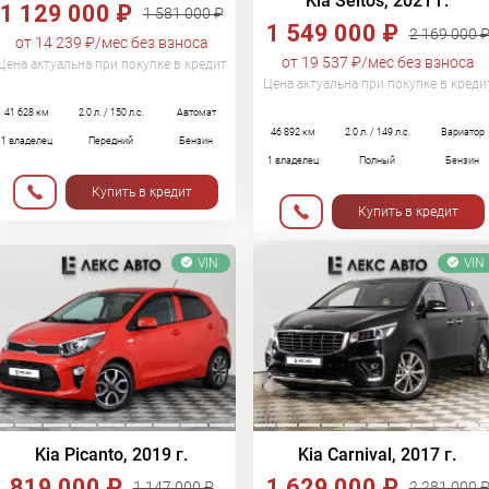
Kia Seltos, 2021 г.
1 129 000 ₽
1 581 000 ₽
1 549 000 ₽
2 169 000 
от 14 239 ₽/мес без взноса
от 19 537 ₽/мес без взноса
Цена актуальна при покупке в кредит
Цена актуальна при покупке в креди
41 628 км
2.0 л. / 150 л.с.
Автомат
46 892 км
2.0 л. / 149 л.с.
Вариатор
1 владелец
Передний
Бензин
1 владелец
Полный
Бензин
Купить в кредит
Купить в кредит
VIN
VIN
Kia Picanto, 2019 г.
Kia Carnival, 2017 г.
819 000 ₽
1 629 000 ₽
1 147 000 ₽
2 281 000 