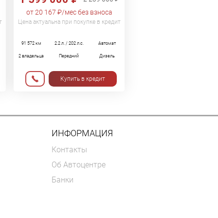
от 20 167 ₽/мес без взноса
т
Цена актуальна при покупке в кредит
91 572 км
2.2 л. / 202 л.с.
Автомат
2 владельца
Передний
Дизель
Купить в кредит
ИНФОРМАЦИЯ
Контакты
Об Автоцентре
Банки