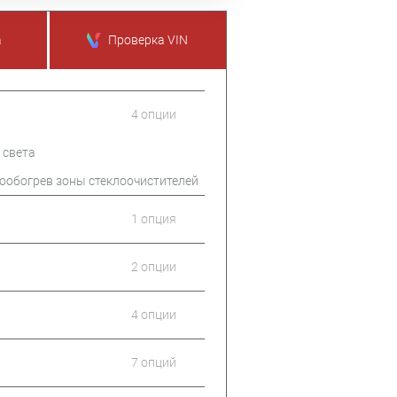
а
Проверка VIN
4 опции
 света
ообогрев зоны стеклоочистителей
1 опция
2 опции
4 опции
7 опций