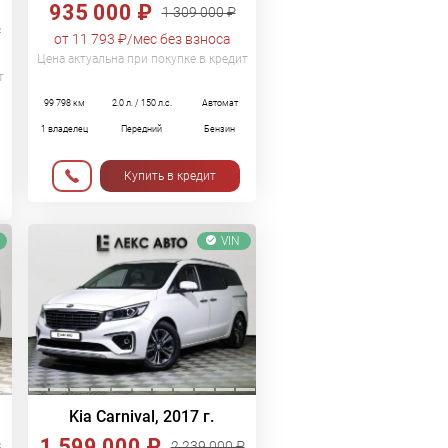
935 000 ₽
1 309 000 ₽
₽
от 11 793 ₽/мес без взноса
Цена актуальна при покупке в кредит
т
99 798 км
2.0 л. / 150 л.с.
Автомат
1 владелец
Передний
Бензин
Купить в кредит
VIN
Kia Carnival, 2017 г.
1 599 000 ₽
₽
2 239 000 ₽