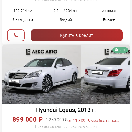
129 714 км
3.8 л. / 334 л.с.
Автомат
3 владельца
Задний
Бензин
Купить в кредит
VIN
Hyundai Equus, 2013 г.
899 000 ₽
1 259 000 ₽
от 11 339 ₽/мес без взноса
Цена актуальна при покупке в кредит