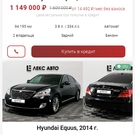
1 149 000 ₽
1 609 000 ₽
от 14 492 ₽/мес без взноса
Цена актуальна при покупке в кредит
94 195 км
3.8 л. / 334 л.с.
Автомат
2 владельца
Задний
Бензин
Купить в кредит
VIN
Hyundai Equus, 2014 г.