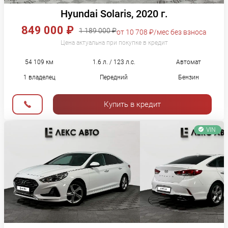
Hyundai Solaris, 2020 г.
849 000 ₽
1 189 000 ₽
от 10 708 ₽/мес без взноса
Цена актуальна при покупке в кредит
54 109 км
1.6 л. / 123 л.с.
Автомат
1 владелец
Передний
Бензин
Купить в кредит
VIN