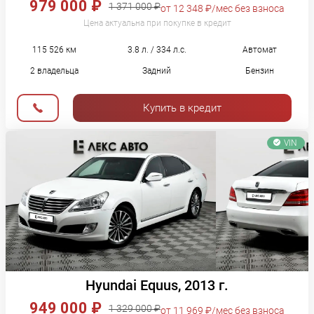
979 000 ₽
1 371 000 ₽
от 12 348 ₽/мес без взноса
Цена актуальна при покупке в кредит
115 526 км
3.8 л. / 334 л.с.
Автомат
2 владельца
Задний
Бензин
Купить в кредит
VIN
Hyundai Equus, 2013 г.
949 000 ₽
1 329 000 ₽
от 11 969 ₽/мес без взноса