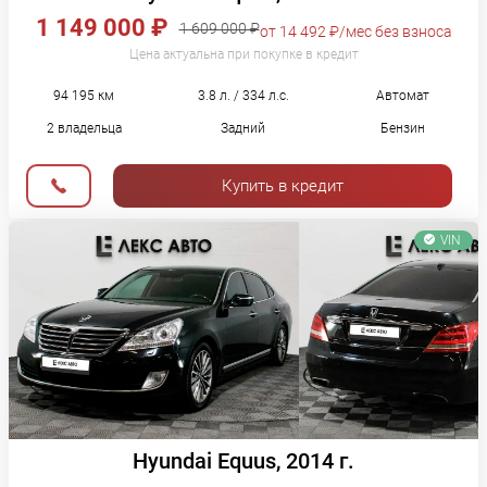
1 149 000 ₽
1 609 000 ₽
от 14 492 ₽/мес без взноса
Цена актуальна при покупке в кредит
94 195 км
3.8 л. / 334 л.с.
Автомат
2 владельца
Задний
Бензин
Купить в кредит
VIN
Hyundai Equus, 2014 г.