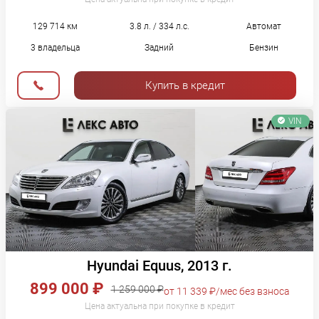
129 714 км
3.8 л. / 334 л.с.
Автомат
3 владельца
Задний
Бензин
Купить в кредит
VIN
Hyundai Equus, 2013 г.
899 000 ₽
1 259 000 ₽
от 11 339 ₽/мес без взноса
Цена актуальна при покупке в кредит