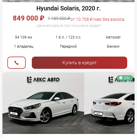
Hyundai Solaris, 2020 г.
849 000 ₽
1 189 000 ₽
от 10 708 ₽/мес без взноса
Цена актуальна при покупке в кредит
54 109 км
1.6 л. / 123 л.с.
Автомат
1 владелец
Передний
Бензин
Купить в кредит
VIN