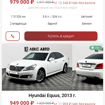
979 000 ₽
1 371 000 ₽
от 12 348 ₽/мес без взноса
Цена актуальна при покупке в кредит
115 526 км
3.8 л. / 334 л.с.
Автомат
2 владельца
Задний
Бензин
Купить в кредит
VIN
Hyundai Equus, 2013 г.
949 000 ₽
1 329 000 ₽
от 11 969 ₽/мес без взноса